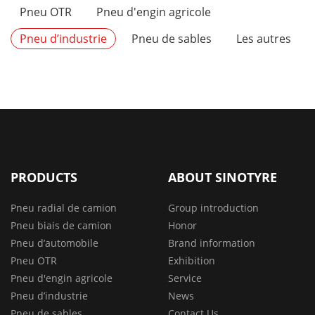
Pneu OTR
Pneu d'engin agricole
Pneu d’industrie
Pneu de sables
Les autres
PRODUCTS
ABOUT SINOTYRE
Pneu radial de camion
Group introduction
Pneu biais de camion
Honor
Pneu d’automobile
Brand information
Pneu OTR
Exhibition
Pneu d'engin agricole
Service
Pneu d’industrie
News
Pneu de sables
Contact Us