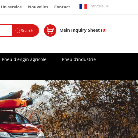
Français
Un service
Nouvelles
Contact
English
Mein Inquiry Sheet (
0
)
Search
Español
Русский
Pneu d'engin agricole
Pneu d’industrie