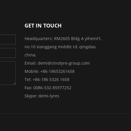
GET IN TOUCH
Headquarters:
RM2605 Bldg A yiheint'l,
no.10 xianggang middle rd, qingdao,
china.
Email:
demi@sinotyre-group.com
Mobile:
+86-18653261658
Tel:
+86-186 5326 1658
Fax:
0086-532-85977252
Skype:
demi-tyres