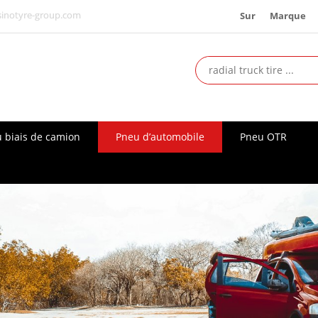
Sur
Marque
inotyre-group.com
 biais de camion
Pneu d’automobile
Pneu OTR